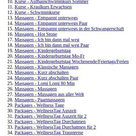
Kurse - Aufbauschwimmkurs Sommer
Kurse - Kraulkurs Erwachsen
Kurse - Schwimmkurse
Massagen - Entspannt unterwegs
Massagen - Entspannt unterwegs Paar
Massagen - Entspannt unterwegs in der Schwangerschaft
Massagen - Hot Stone
Massagen - Ich bin dann mal weg
Massagen - Ich bin dann mal weg Paar
Massagen - Kindergeburtstag
Massagen - Kindergeburtstag Mo-Fr
Massagen - Kindergeburtstag Wochenende/Feiertags/Ferien
Massagen - Klassische Massagen
Massagen - Kurz abschalten
Massagen - Kurz abschalten Paar
Massagen - Lomi Lomi 80 Min
Massagen - Massagen
Massagen - Massagen aus aller Welt
Massagen - Paarmassagen
Packages - Wellness Tage
Packages - WellnessTag Auszeit
Packages - WellnessTag Auszeit für 2
Packages - WellnessTag Durchatmen
Packages - WellnessTag Durchatmen für 2
Packages - WellnessTag Traumreise